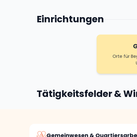
Einrichtungen
G
Orte für B
Tätigkeitsfelder & W
Gemeinwesen & Quartiersarbe