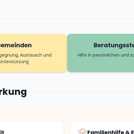
emeinden
Beratungsste
egegnung, Austausch und
Hilfe in persönlichen und s
Unterstützung
irkung
it
Familienhilfe &