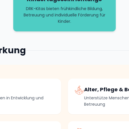
DRK-Kitas bieten frühkindliche Bildung,
Betreuung und individuelle Förderung für
Kinder.
irkung
Alter, Pflege & 
ien in Entwicklung und
Unterstütze Menschen 
Betreuung