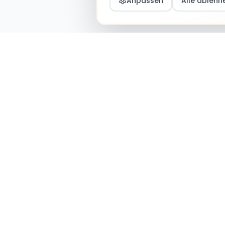
Anpassen
Alle ablehn
n – Jobs & Community
Information
Datenschutz
Impressum