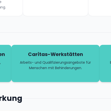
e
ung.
en
Caritas-Werkstätten
,
Arbeits- und Qualifizierungsangebote für
n
Menschen mit Behinderungen.
irkung